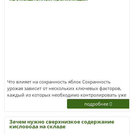
Что влияет на сохранность яблок Сохранность
урожая зависит от нескольких ключевых факторов,
каждый из которых необходимо контролировать уже
с момента сбора: Сорт. Поздние сорта (например,
подробнее
«Гала», «Айдаред», «Фуджи», «Голден Делишес»)
изначально лучше приспособлены к долгому
Зачем нужно сверхнизкое содержание
хранению. Летние и осенние сорта портятся
кислорода на складе
значительно быстрее. Стадия зрелости при сборе.