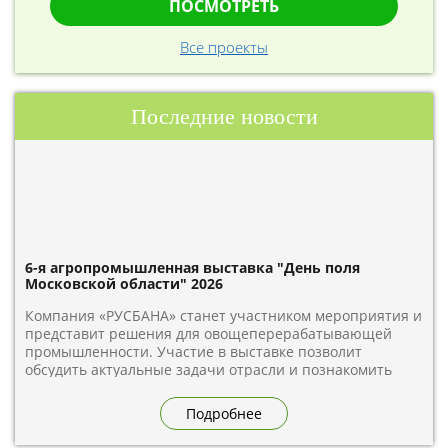
ПОСМОТРЕТЬ
Все проекты
Последние новости
6-я агропромышленная выставка "День поля
Московской области" 2026
Компания «РУСБАНА» станет участником мероприятия и
представит решения для овощеперерабатывающей
промышленности. Участие в выставке позволит
обсудить актуальные задачи отрасли и познакомить
гостей с возможностями для переработки овощей.
Встречаемся на стенде А2.9 по адресу: Московская
Подробнее
область, Дмитровский муниципальный округ, деревня
Бунятино, территория предприятий «Дмитровские