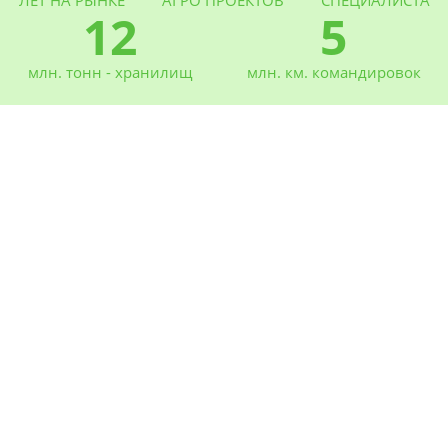
12
5
млн. тонн - хранилищ
млн. км. командировок
Новости