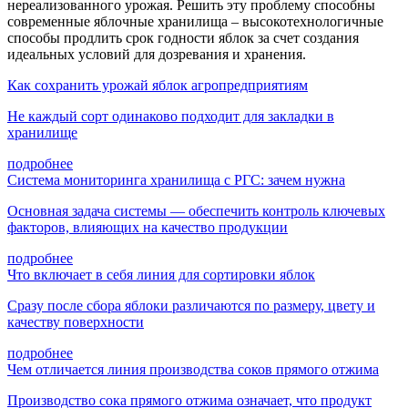
нереализованного урожая. Решить эту проблему способны
современные яблочные хранилища – высокотехнологичные
способы продлить срок годности яблок за счет создания
идеальных условий для дозревания и хранения.
Как сохранить урожай яблок агропредприятиям
Не каждый сорт одинаково подходит для закладки в
хранилище
подробнее
Система мониторинга хранилища с РГС: зачем нужна
Основная задача системы — обеспечить контроль ключевых
факторов, влияющих на качество продукции
подробнее
Что включает в себя линия для сортировки яблок
Сразу после сбора яблоки различаются по размеру, цвету и
качеству поверхности
подробнее
Чем отличается линия производства соков прямого отжима
Производство сока прямого отжима означает, что продукт