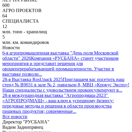
600
АГРО ПРОЕКТОВ
64
СПЕЦИАЛИСТА
12
млн. тонн - хранилищ
5
млн. км. командировок
Новости
6-я агропромышленная выставка "День поля Московской
области" 2026
Компания «РУСБАНА» станет участником
мероприятия и представит решения для
овощеперерабатывающей промышленности. Участие в
выставке позволи...
28-я Выставка RosUpack 2025
Приглашаем вас посетить наш
стенд № B9031 в зале № 2, павильон 8, МВЦ «Крокус Экспо»!
Наши специалисты с удовольствием проконсультируют в...
28-я международная выставка "Агропродмаш-2023"
«АГРОПРОДМАШ» - ваш ключ к успешному бизнесу:
передовые методы и решения в области производства
пищевых продуктов; современные...
Все новости
Директор "РУСБАНА"
Вадим Заднипрянец