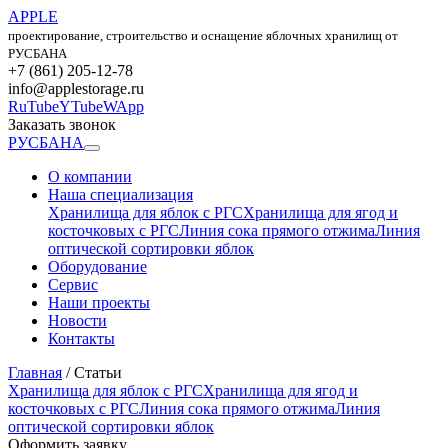
APPLE
проектирование, строительство и оснащение яблочных хранилищ от
РУСБАНА
+7 (861) 205-12-78
info@applestorage.ru
RuTube
YTube
WApp
Заказать звонок
РУСБАНА
О компании
Наша специализация
Хранилища для яблок с РГС
Хранилища для ягод и
косточковых с РГС
Линия сока прямого отжима
Линия
оптической сортировки яблок
Оборудование
Сервис
Наши проекты
Новости
Контакты
Главная
/
Статьи
Хранилища для яблок с РГС
Хранилища для ягод и
косточковых с РГС
Линия сока прямого отжима
Линия
оптической сортировки яблок
Оформить заявку