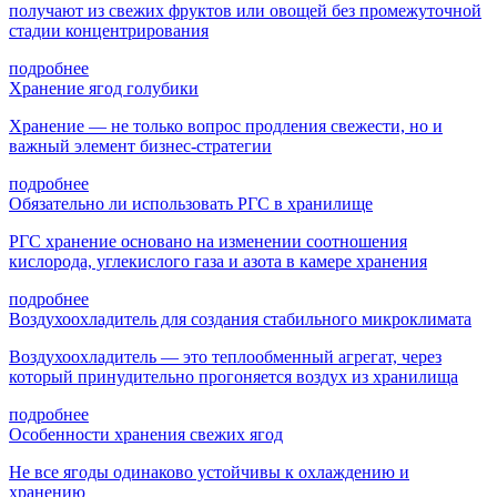
получают из свежих фруктов или овощей без промежуточной
стадии концентрирования
подробнее
Хранение ягод голубики
Хранение — не только вопрос продления свежести, но и
важный элемент бизнес-стратегии
подробнее
Обязательно ли использовать РГС в хранилище
РГС хранение основано на изменении соотношения
кислорода, углекислого газа и азота в камере хранения
подробнее
Воздухоохладитель для создания стабильного микроклимата
Воздухоохладитель — это теплообменный агрегат, через
который принудительно прогоняется воздух из хранилища
подробнее
Особенности хранения свежих ягод
Не все ягоды одинаково устойчивы к охлаждению и
хранению