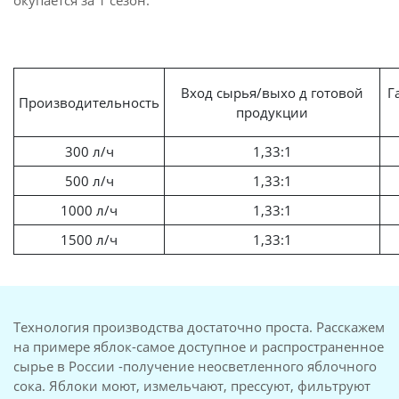
окупается за 1 сезон.
Вход сырья/выхо д готовой
Г
Производительность
продукции
300 л/ч
1,33:1
500 л/ч
1,33:1
1000 л/ч
1,33:1
1500 л/ч
1,33:1
Технология производства достаточно проста. Расскажем
на примере яблок-самое доступное и распространенное
сырье в России -получение неосветленного яблочного
сока. Яблоки моют, измельчают, прессуют, фильтруют