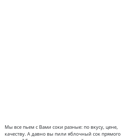
Автоматические линии розлива в стекло
Использование практически любых видов топлива для
пастеризатора
соединения узлов - позволяет расположить оборудование
практически в любом пространстве
Мы все пьем с Вами соки разные: по вкусу, цене,
качеству. А давно вы пили яблочный сок прямого