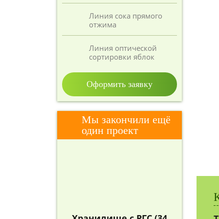
Линия сока прямого
отжима
Линия оптической
сортировки яблок
Оформить заявку
Мы закончили ещё
один проект
Хранилище с РГС (34
Т