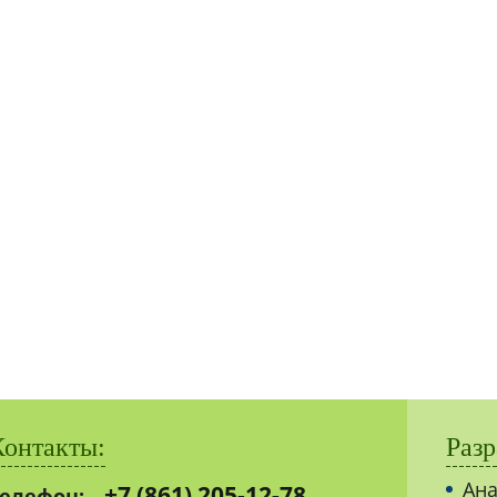
Контакты:
Разр
Ана
+7 (861) 205-12-78
елефон: