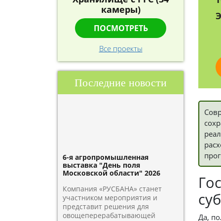
камеры)
Э
ПОСМОТРЕТЬ
Все проекты
Последние новости
Совр
сохр
реал
расх
прог
6-я агропромышленная
выставка "День поля
Московской области" 2026
Го
Компания «РУСБАНА» станет
су
участником мероприятия и
представит решения для
овощеперерабатывающей
Да, п