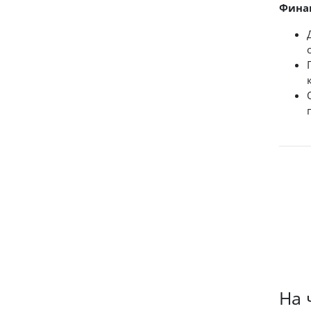
Фина
На 