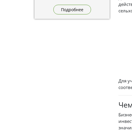
промышленности. Участие в
дейст
выставке позволит обсудить
Подробнее
сельх
актуальные задачи отрасли и
познакомить гостей с
возможностями для переработки
овощей. Встречаемся на стенде
А2.9 по адресу: Московская
область, Дмитровский
муниципальный округ, деревня
Бунятино, территория
предприятий «Дмитровские
овощи».
Для у
соотв
Чем
Бизне
инвес
значи