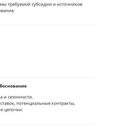
ммы требуемой субсидии и источников
вания.
обоснование
а и сезонности.
оставок, потенциальные контракты,
е цепочки.