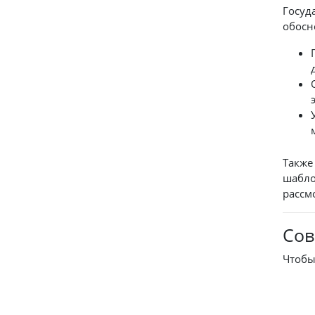
Госуд
обосн
Также
шабло
рассм
Сов
Чтобы