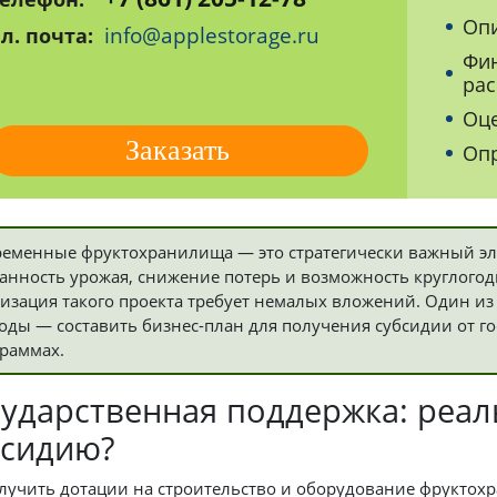
Опи
info@applestorage.ru
л. почта:
Фин
рас
Оце
Заказать
Опр
еменные фруктохранилища — это стратегически важный эл
анность урожая, снижение потерь и возможность круглого
изация такого проекта требует немалых вложений. Один из
оды — составить бизнес-план для получения субсидии от го
раммах.
сударственная поддержка: реал
бсидию?
олучить дотации на строительство и оборудование фруктох