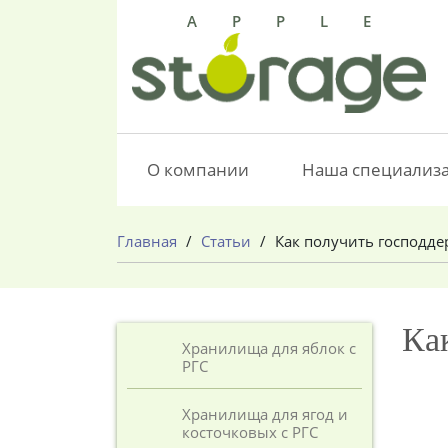
APPLE
О компании
Наша специализ
Главная
/
Статьи
/
Как получить господд
Ка
Хранилища для яблок с
РГС
Хранилища для ягод и
косточковых с РГС