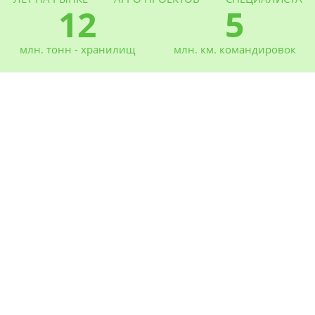
12
5
млн. тонн - хранилищ
млн. км. командировок
Новости