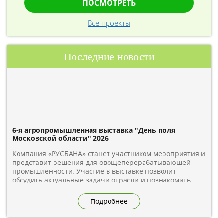
ПОСМОТРЕТЬ
Все проекты
Последние новости
6-я агропромышленная выставка "День поля
Московской области" 2026
Компания «РУСБАНА» станет участником мероприятия и
представит решения для овощеперерабатывающей
промышленности. Участие в выставке позволит
обсудить актуальные задачи отрасли и познакомить
гостей с возможностями для переработки овощей.
Встречаемся на стенде А2.9 по адресу: Московская
Подробнее
область, Дмитровский муниципальный округ, деревня
Бунятино, территория предприятий «Дмитровские