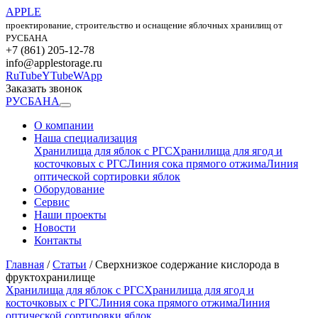
APPLE
проектирование, строительство и оснащение яблочных хранилищ от
РУСБАНА
+7 (861) 205-12-78
info@applestorage.ru
RuTube
YTube
WApp
Заказать звонок
РУСБАНА
О компании
Наша специализация
Хранилища для яблок с РГС
Хранилища для ягод и
косточковых с РГС
Линия сока прямого отжима
Линия
оптической сортировки яблок
Оборудование
Сервис
Наши проекты
Новости
Контакты
Главная
/
Статьи
/
Сверхнизкое содержание кислорода в
фруктохранилище
Хранилища для яблок с РГС
Хранилища для ягод и
косточковых с РГС
Линия сока прямого отжима
Линия
оптической сортировки яблок