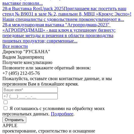
выставке позволи...
28-я Выставка RosUpack 2025
Приглашаем вас посетить наш
стенд № B9031 в зале № 2, павильон 8, МВЦ «Крокус Экспо»!
Наши специалисты с удовольствием проконсультируют в...
28-я международная выставка "Агропродмаш-2023"
«АГРОПРОДМАШ» - ваш ключ к успешному бизнесу:
передовые методы и решения в области производства
пищевых продуктов; современные...
Все новости
Директор "РУСБАНА"
Вадим Заднипрянец
Получите консультацию
Позвоните или закажите обратный звонок:
+7 (495) 212-05-76
Пожалуйста, оставьте свои контактные данные, и мы
перезвоним Вам в ближайшее время.
Я соглашаюсь с условиями на обработку моих
персональных данных.
Подробнее
.
Отправить
APPLE
проектирование, строительство и оснащение