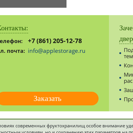
Контакты:
Зач
двер
+7 (861) 205-12-78
елефон:
Под
info@applestorage.ru
л. почта:
тем
Кон
Мин
рас
Защ
Заказать
Про
ловиях современных фруктохранилищ особое внимание уде
ностным условиям, но и сохранению этих параметров на п