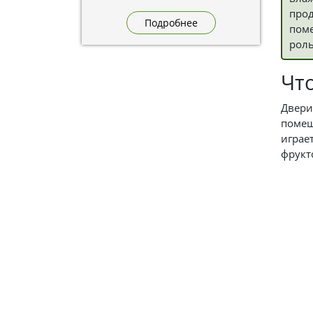
промышленности. Участие в
прод
выставке позволит обсудить
Подробнее
поме
актуальные задачи отрасли и
познакомить гостей с
роль
возможностями для переработки
овощей. Встречаемся на стенде
Чт
А2.9 по адресу: Московская
область, Дмитровский
муниципальный округ, деревня
Двери
Бунятино, территория
помещ
предприятий «Дмитровские
играе
овощи».
фрукт