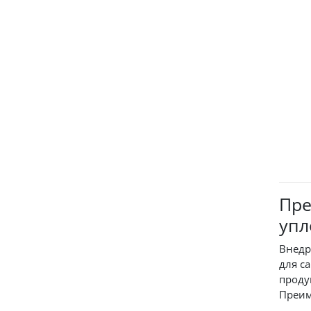
Пре
упл
Внедр
для с
проду
Преим