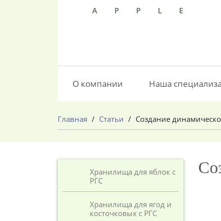
APPLE
О компании
Наша специализ
Главная
/
Статьи
/
Создание динамическо
Со
Хранилища для яблок с
РГС
Хранилища для ягод и
косточковых с РГС