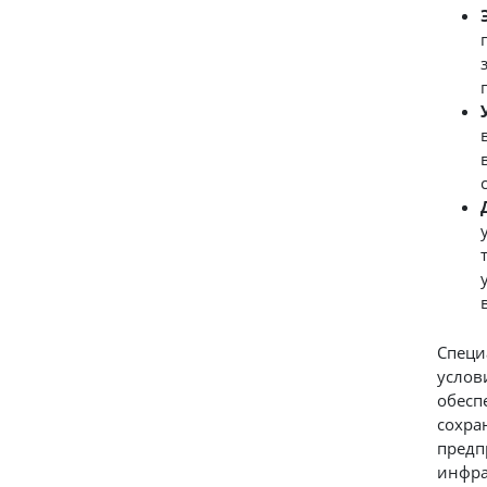
Специ
услов
обесп
сохра
предп
инфра