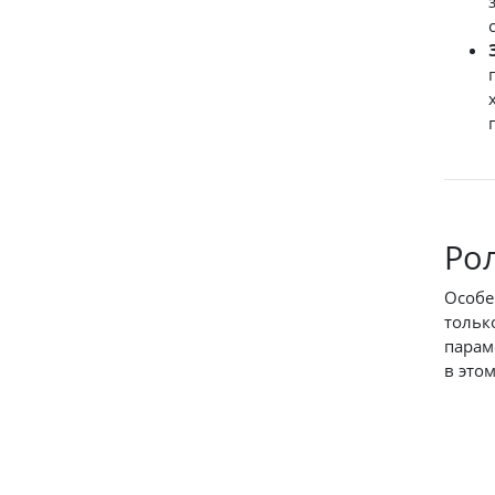
Ро
Особе
тольк
парам
в это