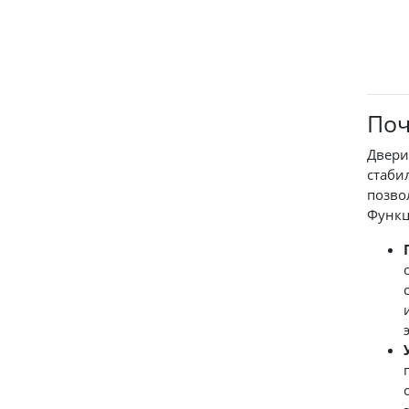
Поч
Двери
стаби
позво
Функц