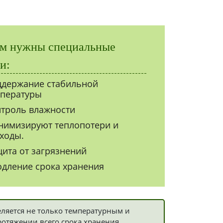
ем нужны специальные
и:
держание стабильной
пературы
троль влажности
имизируют теплопотери и
ходы.
ита от загрязнений
дление срока хранения
ляется не только температурным и
ротяжении всего срока хранения