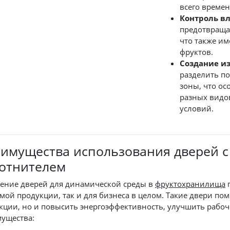
всего времен
Контроль в
предотвраща
что также им
фруктов.
Создание и
разделить п
зоны, что ос
разных видо
условий.
имущества использования дверей 
отнителем
ение дверей для динамической среды в
фруктохранилища
п
амой продукции, так и для бизнеса в целом. Такие двери по
кции, но и повысить энергоэффективность, улучшить рабоч
ущества: