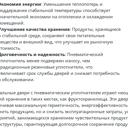
Экономия энергии
: Уменьшение теплопотерь и
поддержание стабильной температуры способствует
значительной экономии на отоплении и охлаждении
помещений.
Улучшение качества хранения
: Продукты, хранящиеся
в стабильной среде, сохраняют свои питательные
вещества и внешний вид, что улучшает их рыночную
стоимость.
Долговечность и надежность
: Пневматический
уплотнитель менее подвержен износу, чем
традиционные резиновые уплотнители, что
увеличивает срок службы дверей и снижает потребность
в обслуживании.
альные двери с пневматическим уплотнителем играют нео
ий хранения в таких местах, как фруктохранилища. Эти две
ечивая максимальную герметичность, энергоэффективность
нить продукцию, но и снизить эксплуатационные затраты, у
риятий, занимающихся хранением чувствительных продуктов
структуры, гарантирующая долгосрочное сохранение проду