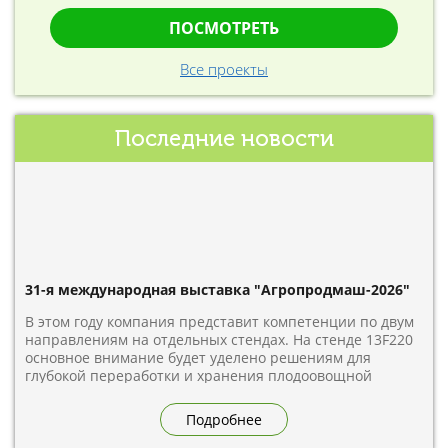
ПОСМОТРЕТЬ
Все проекты
Последние новости
31-я международная выставка "Агропродмаш-2026"
В этом году компания представит компетенции по двум
направлениям на отдельных стендах. На стенде 13F220
основное внимание будет уделено решениям для
глубокой переработки и хранения плодоовощной
продукции — одному из традиционных направлений
работы «РУСБАНА». Стенд 14А170 будет посвящен
Подробнее
упаковке продуктов питания. В рамках экспозиции
посетителям представят вертикальную упаковочную