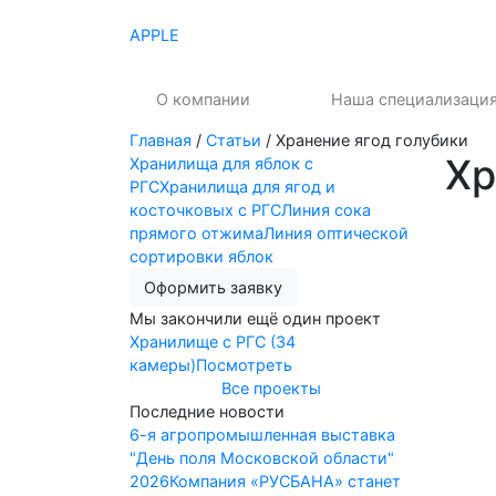
APPLE
О компании
Наша специализаци
Главная
/
Статьи
/
Хранение ягод голубики
Хр
Хранилища для яблок с
РГС
Хранилища для ягод и
косточковых с РГС
Линия сока
прямого отжима
Линия оптической
сортировки яблок
Оформить заявку
Мы закончили ещё один проект
Хранилище с РГС (34
камеры)
Посмотреть
Все проекты
Последние новости
6-я агропромышленная выставка
"День поля Московской области"
2026
Компания «РУСБАНА» станет