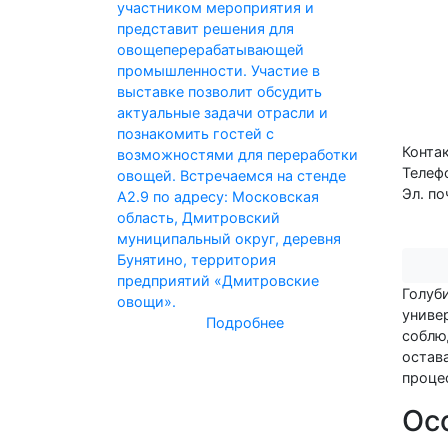
участником мероприятия и
представит решения для
овощеперерабатывающей
промышленности. Участие в
выставке позволит обсудить
актуальные задачи отрасли и
познакомить гостей с
Конта
возможностями для переработки
Телеф
овощей. Встречаемся на стенде
Эл. по
А2.9 по адресу: Московская
область, Дмитровский
муниципальный округ, деревня
Бунятино, территория
предприятий «Дмитровские
Голуб
овощи».
униве
Подробнее
соблю
остав
проце
Ос