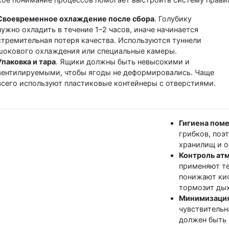
Своевременное охлаждение после сбора
. Голубику
нужно охладить в течение 1–2 часов, иначе начинается
стремительная потеря качества. Используются туннели
шокового охлаждения или специальные камеры.
Упаковка и тара
. Ящики должны быть невысокими и
вентилируемыми, чтобы ягоды не деформировались. Чаще
всего используют пластиковые контейнеры с отверстиями.
Гигиена пом
грибков, поэ
хранилищ и о
Контроль ат
применяют т
понижают кис
тормозит дых
Минимизация
чувствительн
должен быть