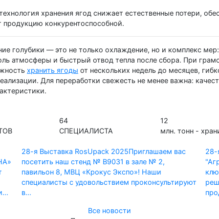
 технология хранения ягод снижает естественные потери, обе
т продукцию конкурентоспособной.
ние голубики — это не только охлаждение, но и комплекс мер
оль атмосферы и быстрый отвод тепла после сбора. При грам
жность
хранить ягоды
от нескольких недель до месяцев, гиб
реализации. Для переработки свежесть не менее важна: каче
рактеристики.
64
12
ТОВ
СПЕЦИАЛИСТА
млн. тонн - хра
28-я Выставка RosUpack 2025
Приглашаем вас
28-
НА»
посетить наш стенд № B9031 в зале № 2,
"Аг
т
павильон 8, МВЦ «Крокус Экспо»! Наши
клю
специалисты с удовольствием проконсультируют
реш
...
в...
про
Все новости