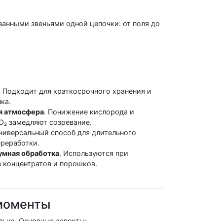
занными звеньями одной цепочки: от поля до
. Подходит для краткосрочного хранения и
ка.
я атмосфера
. Понижение кислорода и
₂ замедляют созревание.
Универсальный способ для длительного
ереработки.
умная обработка
. Используются при
 концентратов и порошков.
 моменты
льно. Основные аспекты: