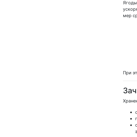
Ягоды
ускор
мер с
При э
Зач
Хране