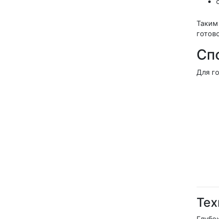
Таким
готов
Сп
Для г
Тех
Глубо