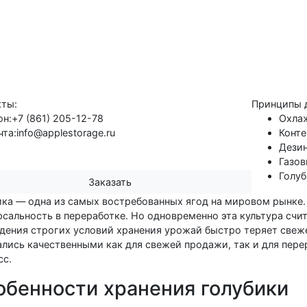
кты:
Принципы д
он:
+7 (861) 205-12-78
Охлаж
чта:
info@applestorage.ru
Конте
Дезин
Газов
Голуб
Заказать
ика — одна из самых востребованных ягод на мировом рынке. 
рсальность в переработке. Но одновременно эта культура счи
дения строгих условий хранения урожай быстро теряет свеж
ались качественными как для свежей продажи, так и для пер
сс.
обенности хранения голубики