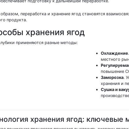
обеспечивает подготовку к дальнейшей переработке.
 образом, переработка и хранение ягод становятся взаимосвя
ого продукта.
особы хранения ягод
олубики применяются разные методы:
Охлаждение
местного рын
Регулируема
повышение СО
Заморозка
. 
хранения и п
Сушка и ваку
производстве
нология хранения ягод: ключевые
кое понимание процессов помогает выстроить систему прави